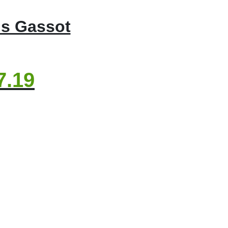
is Gassot
7.19