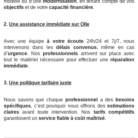
modèle ou d’une
modernisation
, en tenant compte de vos
objectifs
et de votre
capacité financière
.
2.
Une assistance immédiate sur Olle
Avec une équipe
à votre écoute
24h/24 et 7j/7, nous
intervenons dans les
délais convenus
, même en cas
d’
urgence
. Nos
professionnels
arrivent sur place avec
tout le matériel nécessaire pour effectuer une
réparation
immédiate
.
3.
Une politique tarifaire juste
Nous savons que chaque
professionnel
a des
besoins
spécifiques
, c’est pourquoi nous offrons des
estimations
claires
avant toute intervention. Nos
tarifs compétitifs
garantissent un
service fiable à coût maîtrisé
.