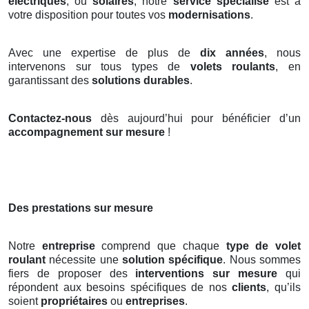
électriques
, ou
solaires
, notre
service spécialisé
est à
votre disposition pour toutes vos
modernisations
.
Avec une expertise de plus de
dix années
, nous
intervenons sur tous types de
volets roulants
, en
garantissant des
solutions durables
.
Contactez-nous
dès aujourd’hui pour bénéficier d’un
accompagnement sur mesure
!
Des prestations sur mesure
Notre
entreprise
comprend que chaque
type de volet
roulant
nécessite une
solution spécifique
. Nous sommes
fiers de proposer des
interventions sur mesure
qui
répondent aux besoins spécifiques de nos
clients
, qu’ils
soient
propriétaires
ou
entreprises
.