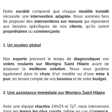
Notre
société
comprend que chaque
modèle installé
nécessite une
intervention adaptée
. Nous sommes fiers
de proposer des
interventions sur mesure
qui répondent
aux besoins spécifiques de nos
clients
, qu’ils soient
propriétaires
ou
commerçants
.
1.
Un soutien global
Nos
experts
prennent le temps de
diagnostiquer
vos
volets roulants
sur Montgru Saint Hilaire
avant de
proposer la
meilleure solution
. Nous vous guidons
également dans le
choix
d’un modèle ou d’une
mise à
jour
, en tenant compte de vos
besoins
et de votre
budget
.
2.
Une assistance immédiate sur Montgru Saint Hilaire
Avec une équipe
réactive
24h/24 et 7j/7, nous intervenons
dans les
temps les plus courts
, même en cas d’
urgence
.