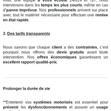
Avec une équipe
à votre écoute
24h/24 et 7j/7, nous
intervenons dans les
temps les plus courts
, même en cas
d’
panne imprévue
. Nos
professionnels
arrivent sur place
avec tout le matériel nécessaire pour effectuer une
remise
en état rapide
.
3.
Des tarifs transparents
Nous savons que chaque
client
a des
contraintes
, c’est
pourquoi nous offrons des
devis gratuits
avant toute
intervention. Nos
offres économiques
garantissent un
excellent rapport qualité-prix
.
Prolonger la durée de vie
**Entretenir vos
systèmes motorisés
est essentiel pour
prévenir
les
dysfonctionnements
et assurer un
usage