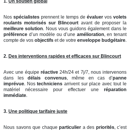
1.
Un soutien global
Nos
spécialistes
prennent le temps de
évaluer
vos
volets
roulants motorisés
sur Blincourt
avant de proposer la
meilleure solution
. Nous vous guidons également dans le
préférence
d’un modèle ou d’une
amélioration
, en tenant
compte de vos
objectifs
et de votre
enveloppe budgétaire
.
2.
Des interventions rapides et efficaces sur Blincourt
Avec une équipe
réactive
24h/24 et 7j/7, nous intervenons
dans les
délais convenus
, même en cas d’
panne
imprévue
. Nos
techniciens
arrivent sur place avec tout le
matériel nécessaire pour effectuer une
réparation
immédiate
.
3.
Une politique tarifaire juste
Nous savons que chaque
particulier
a des
priorités
, c’est