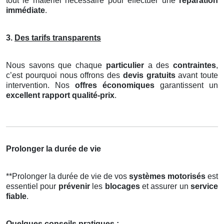
tout le matériel nécessaire pour effectuer une
réparation
immédiate
.
3.
Des tarifs transparents
Nous savons que chaque
particulier
a des
contraintes
,
c’est pourquoi nous offrons des
devis gratuits
avant toute
intervention. Nos
offres économiques
garantissent un
excellent rapport qualité-prix
.
Prolonger la durée de vie
**Prolonger la durée de vie de vos
systèmes motorisés
est
essentiel pour
prévenir
les
blocages
et assurer un
service
fiable
.
Quelques conseils pratiques :