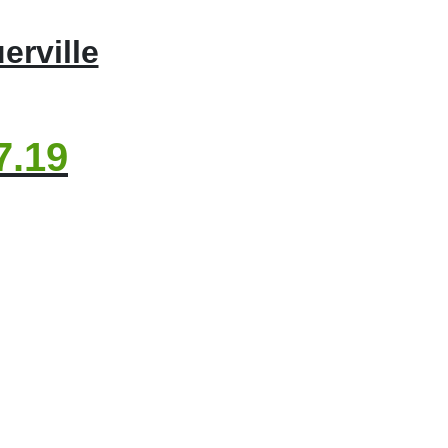
erville
7.19