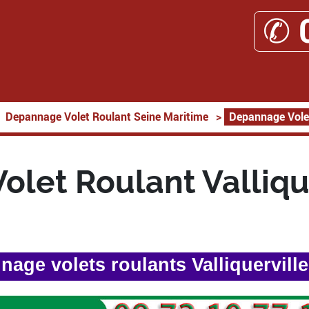
✆ 
Depannage Volet Roulant Seine Maritime
>
Depannage Volet
let Roulant Valliqu
age volets roulants Valliquervill