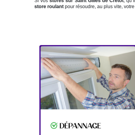
Si vos
stores sur Saint Gilles de Cretot
, qu’
store roulant
pour résoudre, au plus vite, votr