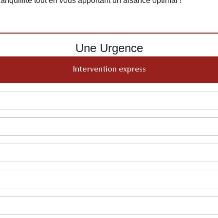
tranquillité tout en vous apportant un aisance optimal !
Une Urgence
Intervention express