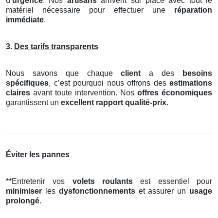
d’
urgence
. Nos
artisans
arrivent sur place avec tout le
matériel nécessaire pour effectuer une
réparation
immédiate
.
3.
Des tarifs transparents
Nous savons que chaque
client
a des
besoins
spécifiques
, c’est pourquoi nous offrons des
estimations
claires
avant toute intervention. Nos
offres économiques
garantissent un
excellent rapport qualité-prix
.
Éviter les pannes
**Entretenir vos
volets roulants
est essentiel pour
minimiser
les
dysfonctionnements
et assurer un
usage
prolongé
.