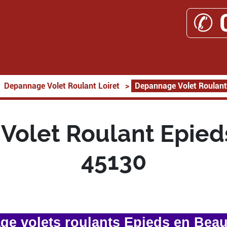
✆ 
Depannage Volet Roulant Loiret
>
Depannage Volet Roulant
Volet Roulant Epied
45130
e volets roulants Epieds en Bea