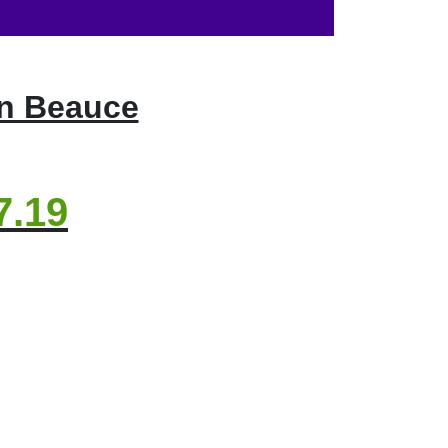
en Beauce
7.19