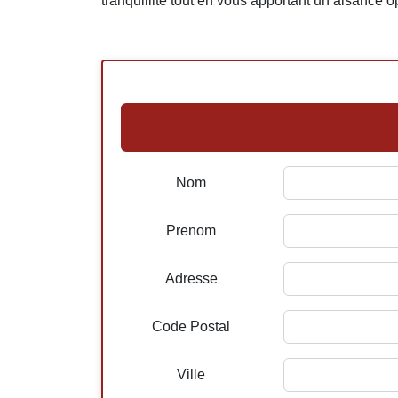
tranquillité tout en vous apportant un aisance op
Nom
Prenom
Adresse
Code Postal
Ville