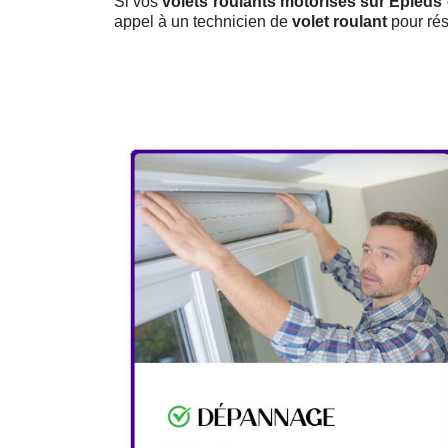
Si vos
volets roulants motorisés sur Epied
appel à un technicien de
volet roulant
pour rés