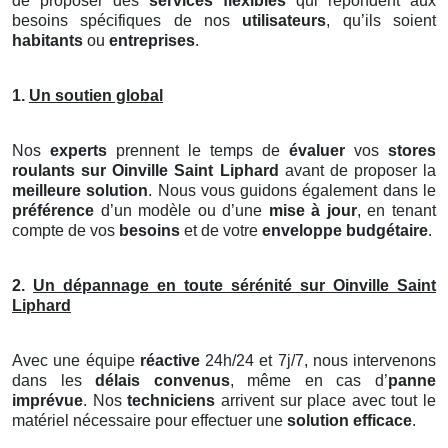
de proposer des
services flexibles
qui répondent aux
besoins spécifiques de nos
utilisateurs
, qu’ils soient
habitants
ou
entreprises
.
1.
Un soutien global
Nos
experts
prennent le temps de
évaluer
vos
stores
roulants
sur Oinville Saint Liphard
avant de proposer la
meilleure solution
. Nous vous guidons également dans le
préférence
d’un modèle ou d’une
mise à jour
, en tenant
compte de vos
besoins
et de votre
enveloppe budgétaire
.
2.
Un dépannage en toute sérénité sur Oinville Saint
Liphard
Avec une équipe
réactive
24h/24 et 7j/7, nous intervenons
dans les
délais convenus
, même en cas d’
panne
imprévue
. Nos
techniciens
arrivent sur place avec tout le
matériel nécessaire pour effectuer une
solution efficace
.