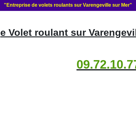
"Entreprise de volets roulants sur Varengeville sur Mer"
 Volet roulant sur Varengevil
09.72.10.7