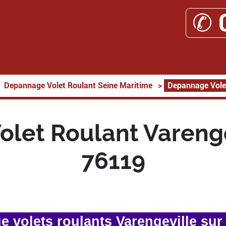
✆ 
Depannage Volet Roulant Seine Maritime
>
Depannage Volet
let Roulant Varenge
76119
 volets roulants Varengeville sur