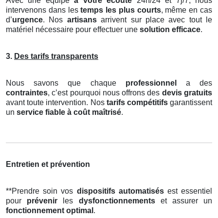
Avec une équipe
à votre écoute
24h/24 et 7j/7, nous
intervenons dans les
temps les plus courts
, même en cas
d’
urgence
. Nos
artisans
arrivent sur place avec tout le
matériel nécessaire pour effectuer une
solution efficace
.
3.
Des tarifs transparents
Nous savons que chaque
professionnel
a des
contraintes
, c’est pourquoi nous offrons des
devis gratuits
avant toute intervention. Nos
tarifs compétitifs
garantissent
un
service fiable à coût maîtrisé
.
Entretien et prévention
**Prendre soin vos
dispositifs automatisés
est essentiel
pour
prévenir
les
dysfonctionnements
et assurer un
fonctionnement optimal
.