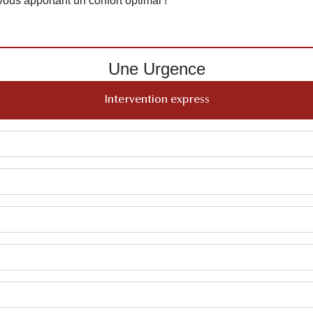
n vous apportant un confort optimal !
Une Urgence
Intervention express