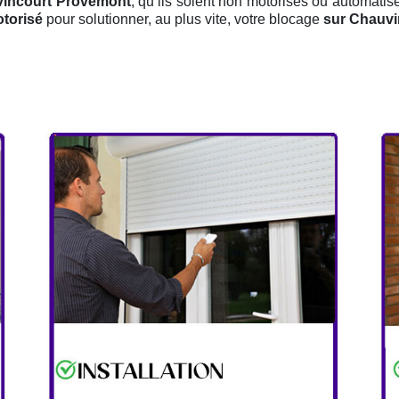
uvincourt Provemont
, qu’ils soient non motorisés ou automatis
otorisé
pour solutionner, au plus vite, votre blocage
sur Chauvi