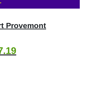
"
rt Provemont
7.19