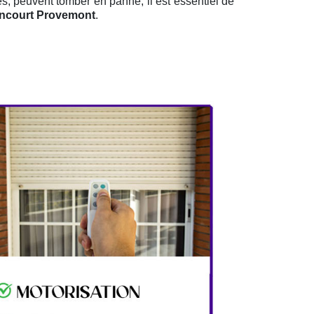
és, peuvent tomber en panne, il est essentiel de
ncourt Provemont
.