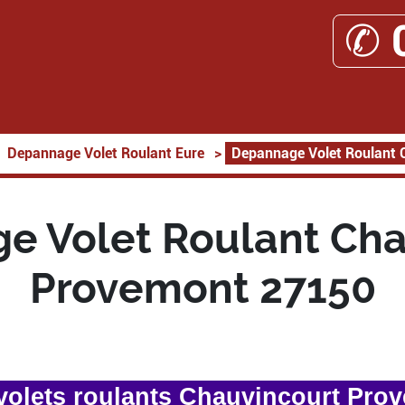
✆ 
Depannage Volet Roulant Eure
>
Depannage Volet Roulant 
e Volet Roulant Cha
Provemont 27150
olets roulants Chauvincourt Pro