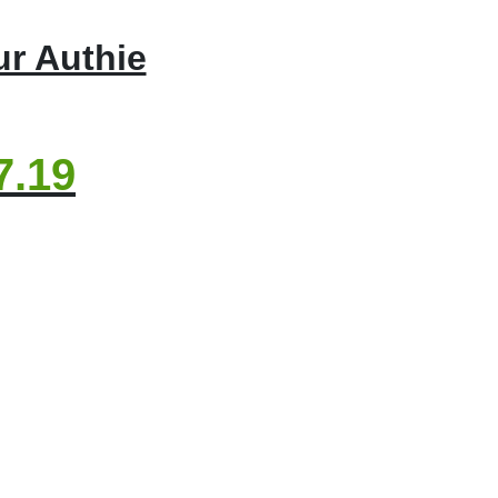
ur Authie
7.19