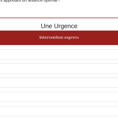
ous apportant un aisance optimal !
Une Urgence
Intervention express