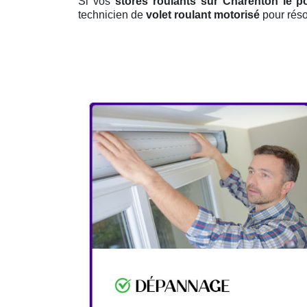
Si vos
stores roulants sur Charenton le p
technicien de
volet roulant motorisé
pour réso