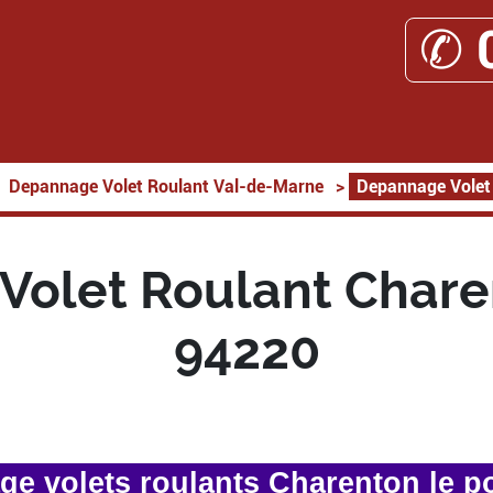
✆ 
Depannage Volet Roulant Val-de-Marne
>
Depannage Volet 
olet Roulant Chare
94220
e volets roulants Charenton le p