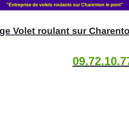
"Entreprise de volets roulants sur Charenton le pont"
e Volet roulant sur Charento
09.72.10.7