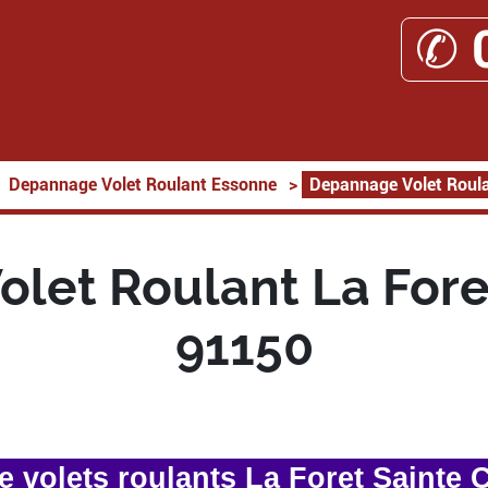
✆ 
Depannage Volet Roulant Essonne
>
Depannage Volet Roula
let Roulant La Foret
91150
 volets roulants La Foret Sainte C