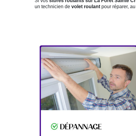
Si vos
stores roulants sur La Foret Sainte Cr
un technicien de
volet roulant
pour réparer, au