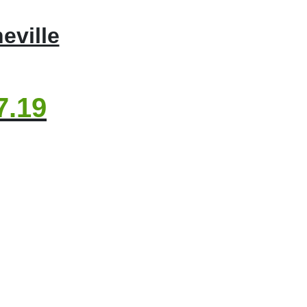
eville
7.19