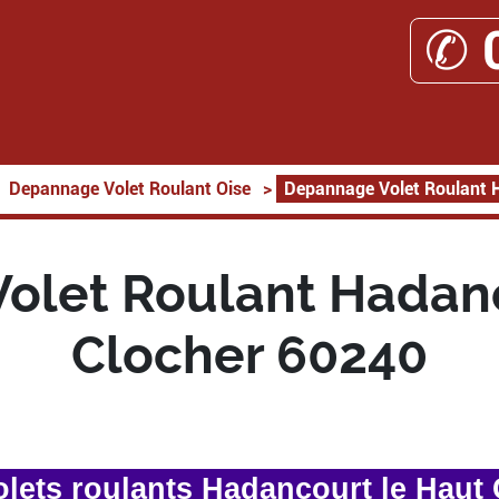
✆ 
Depannage Volet Roulant Oise
>
Depannage Volet Roulant 
olet Roulant Hadanc
Clocher 60240
lets roulants Hadancourt le Haut 