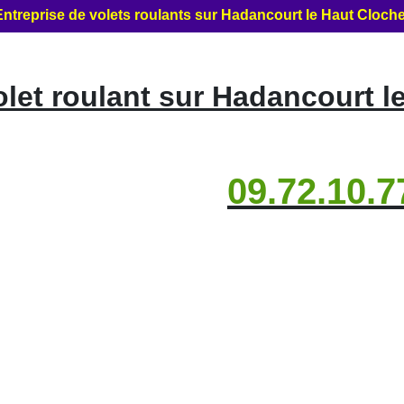
ntreprise de volets roulants sur Hadancourt le Haut Cloch
et roulant sur Hadancourt l
09.72.10.7