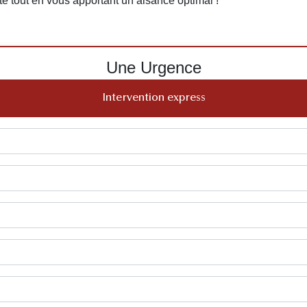
rité tout en vous apportant un aisance optimal !
Une Urgence
Intervention express