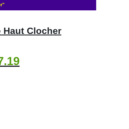
er"
e Haut Clocher
7.19