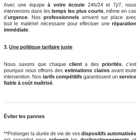
Avec une équipe
à votre écoute
24h/24 et 7j/7, nous
intervenons dans les
temps les plus courts
, même en cas
d’
urgence
. Nos
professionnels
arrivent sur place avec
tout le matériel nécessaire pour effectuer une
réparation
immédiate
.
3.
Une politique tarifaire juste
Nous savons que chaque
client
a des
priorités
, c’est
pourquoi nous offrons des
estimations claires
avant toute
intervention. Nos
tarifs compétitifs
garantissent un
service
fiable à coût maîtrisé
.
Éviter les pannes
**Prolonger la durée de vie de vos
dispositifs automatisés
est essentiel pour
prévenir
les
dysfonctionnements
et