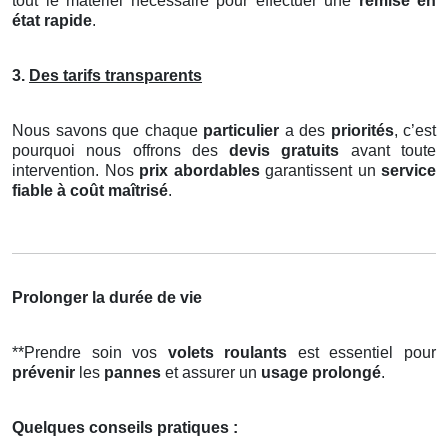
tout le matériel nécessaire pour effectuer une
remise en
état rapide
.
3.
Des tarifs transparents
Nous savons que chaque
particulier
a des
priorités
, c’est
pourquoi nous offrons des
devis gratuits
avant toute
intervention. Nos
prix abordables
garantissent un
service
fiable à coût maîtrisé
.
Prolonger la durée de vie
**Prendre soin vos
volets roulants
est essentiel pour
prévenir
les
pannes
et assurer un
usage prolongé
.
Quelques conseils pratiques :