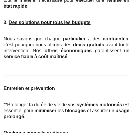
tout le matériel nécessaire pour effectuer une
remise en
état rapide
.
3.
Des solutions pour tous les budgets
Nous savons que chaque
particulier
a des
contraintes
,
c’est pourquoi nous offrons des
devis gratuits
avant toute
intervention. Nos
offres économiques
garantissent un
service fiable à coût maîtrisé
.
Entretien et prévention
**Prolonger la durée de vie de vos
systèmes motorisés
est
essentiel pour
minimiser
les
blocages
et assurer un
usage
prolongé
.
Quelques conseils pratiques :