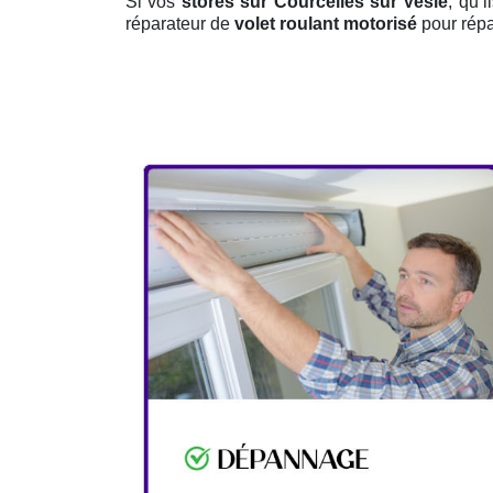
Si vos
stores sur Courcelles sur Vesle
, qu’
réparateur de
volet roulant motorisé
pour répa