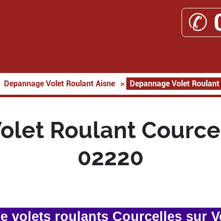
✆ 
Depannage Volet Roulant Aisne
>
Depannage Volet Roulant 
let Roulant Courcel
02220
 volets roulants Courcelles sur V