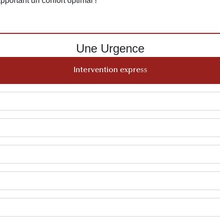
apportant un confort optimal !
Une Urgence
Intervention express