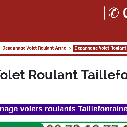
✆ 
Depannage Volet Roulant Aisne
>
Depannage Volet Roulant 
let Roulant Taillef
age volets roulants Taillefontain