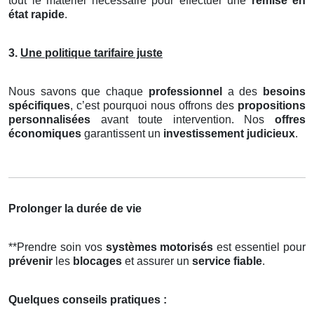
tout le matériel nécessaire pour effectuer une
remise en
état rapide
.
3.
Une politique tarifaire juste
Nous savons que chaque
professionnel
a des
besoins
spécifiques
, c’est pourquoi nous offrons des
propositions
personnalisées
avant toute intervention. Nos
offres
économiques
garantissent un
investissement judicieux
.
Prolonger la durée de vie
**Prendre soin vos
systèmes motorisés
est essentiel pour
prévenir
les
blocages
et assurer un
service fiable
.
Quelques conseils pratiques :