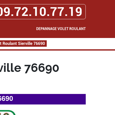
09.72.10.77.19
DEPANNAGE VOLET ROULANT
 Roulant Sierville 76690
ille 76690
6690