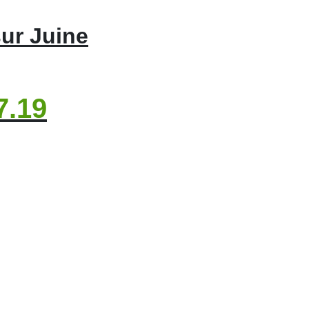
ur Juine
7.19