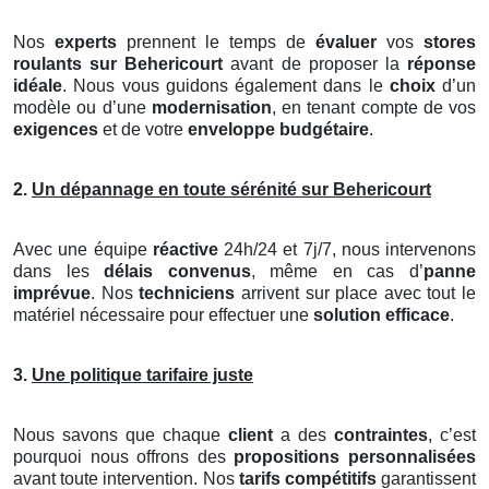
Nos
experts
prennent le temps de
évaluer
vos
stores
roulants
sur Behericourt
avant de proposer la
réponse
idéale
. Nous vous guidons également dans le
choix
d’un
modèle ou d’une
modernisation
, en tenant compte de vos
exigences
et de votre
enveloppe budgétaire
.
2.
Un dépannage en toute sérénité sur Behericourt
Avec une équipe
réactive
24h/24 et 7j/7, nous intervenons
dans les
délais convenus
, même en cas d’
panne
imprévue
. Nos
techniciens
arrivent sur place avec tout le
matériel nécessaire pour effectuer une
solution efficace
.
3.
Une politique tarifaire juste
Nous savons que chaque
client
a des
contraintes
, c’est
pourquoi nous offrons des
propositions personnalisées
avant toute intervention. Nos
tarifs compétitifs
garantissent