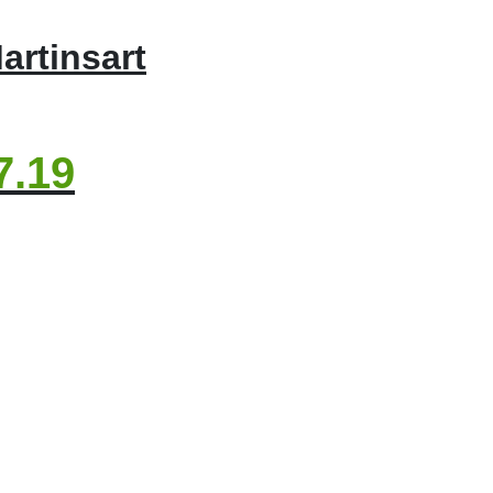
artinsart
7.19