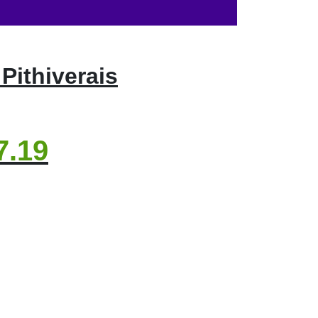
Pithiverais
7.19