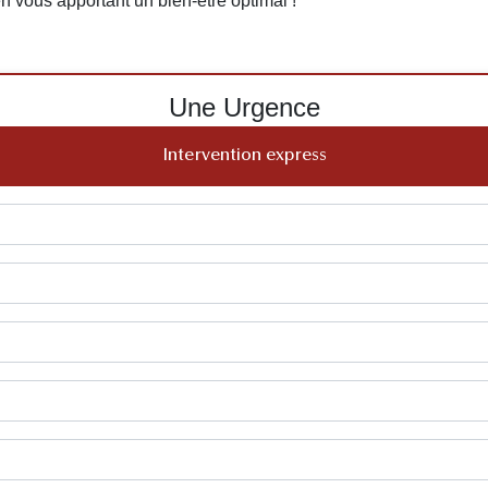
 en vous apportant un bien-être optimal !
Une Urgence
Intervention express