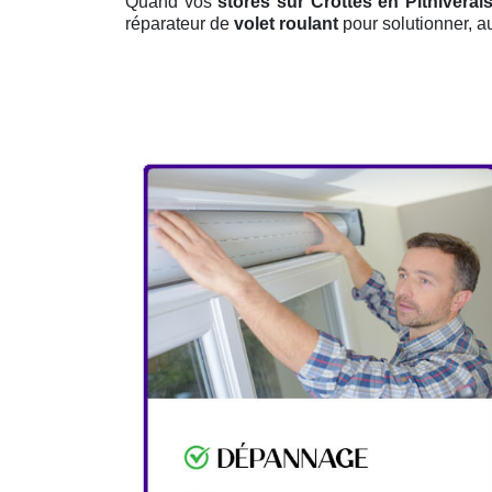
Quand vos
stores sur Crottes en Pithiverai
réparateur de
volet roulant
pour solutionner, au