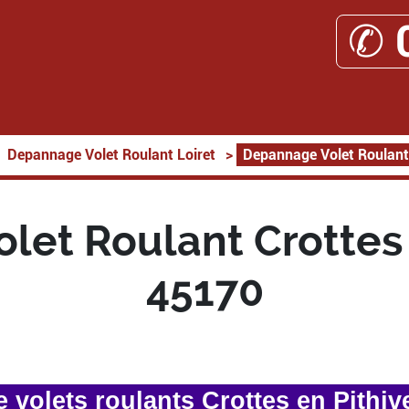
✆ 
Depannage Volet Roulant Loiret
>
Depannage Volet Roulant 
et Roulant Crottes 
45170
volets roulants Crottes en Pithiv