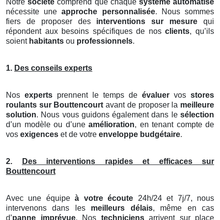
Notre
société
comprend que chaque
système automatisé
nécessite une
approche personnalisée
. Nous sommes
fiers de proposer des
interventions sur mesure
qui
répondent aux besoins spécifiques de nos
clients
, qu’ils
soient
habitants
ou
professionnels
.
1.
Des conseils experts
Nos
experts
prennent le temps de
évaluer
vos
stores
roulants
sur Bouttencourt
avant de proposer la
meilleure
solution
. Nous vous guidons également dans le
sélection
d’un modèle ou d’une
amélioration
, en tenant compte de
vos
exigences
et de votre
enveloppe budgétaire
.
2.
Des interventions rapides et efficaces sur
Bouttencourt
Avec une équipe
à votre écoute
24h/24 et 7j/7, nous
intervenons dans les
meilleurs délais
, même en cas
d’
panne imprévue
. Nos
techniciens
arrivent sur place