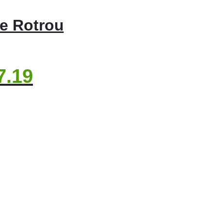
le Rotrou
7.19