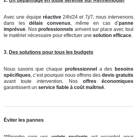
2.
Un dépannage en toute sérénité sur Rennemoulin
Avec une équipe
réactive
24h/24 et 7j/7, nous intervenons
dans les
délais convenus
, même en cas d’
panne
imprévue
. Nos
professionnels
arrivent sur place avec tout
le matériel nécessaire pour effectuer une
solution efficace
.
3.
Des solutions pour tous les budgets
Nous savons que chaque
professionnel
a des
besoins
spécifiques
, c’est pourquoi nous offrons des
devis gratuits
avant toute intervention. Nos
offres économiques
garantissent un
service fiable à coût maîtrisé
.
Éviter les pannes
**Prendre soin vos
volets roulants
est essentiel pour