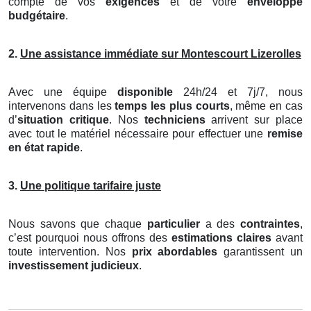
compte de vos
exigences
et de votre
enveloppe
budgétaire
.
2.
Une assistance immédiate sur Montescourt Lizerolles
Avec une équipe
disponible
24h/24 et 7j/7, nous
intervenons dans les
temps les plus courts
, même en cas
d’
situation critique
. Nos
techniciens
arrivent sur place
avec tout le matériel nécessaire pour effectuer une
remise
en état rapide
.
3.
Une politique tarifaire juste
Nous savons que chaque
particulier
a des
contraintes
,
c’est pourquoi nous offrons des
estimations claires
avant
toute intervention. Nos
prix abordables
garantissent un
investissement judicieux
.