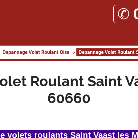
✆ 
Depannage Volet Roulant Oise
>
Depannage Volet Roulant S
let Roulant Saint Va
60660
 volets roulants Saint Vaast les M