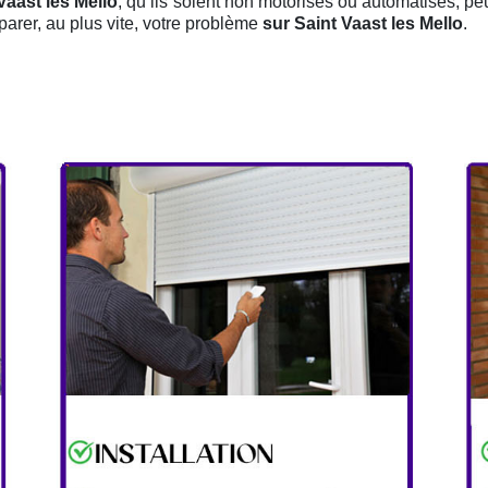
Vaast les Mello
, qu’ils soient non motorisés ou automatisés, pe
parer, au plus vite, votre problème
sur Saint Vaast les Mello
.