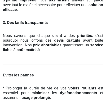
d’
panne imprévue
. Nos
techniciens
arrivent sur place
avec tout le matériel nécessaire pour effectuer une
solution
efficace
.
3.
Des tarifs transparents
Nous savons que chaque
client
a des
priorités
, c’est
pourquoi nous offrons des
devis gratuits
avant toute
intervention. Nos
prix abordables
garantissent un
service
fiable à coût maîtrisé
.
Éviter les pannes
**Prolonger la durée de vie de vos
volets roulants
est
essentiel pour
minimiser
les
dysfonctionnements
et
assurer un
usage prolongé
.