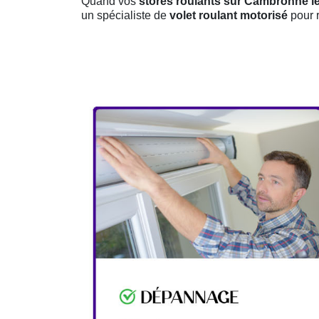
Quand vos
stores roulants sur Cambronne l
un spécialiste de
volet roulant motorisé
pour r