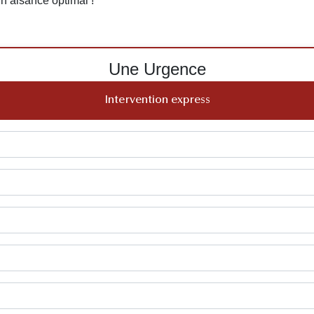
 un aisance optimal !
Une Urgence
Intervention express