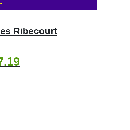
"
es Ribecourt
7.19