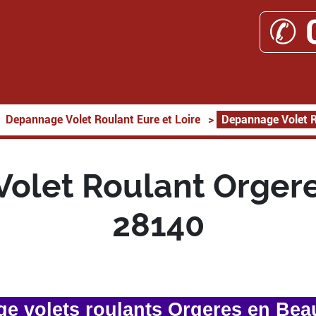
✆ 
Depannage Volet Roulant Eure et Loire
>
Depannage Volet R
olet Roulant Orger
28140
e volets roulants Orgeres en Bea