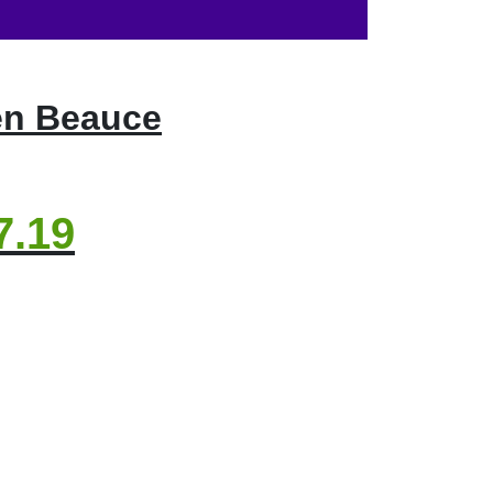
en Beauce
7.19