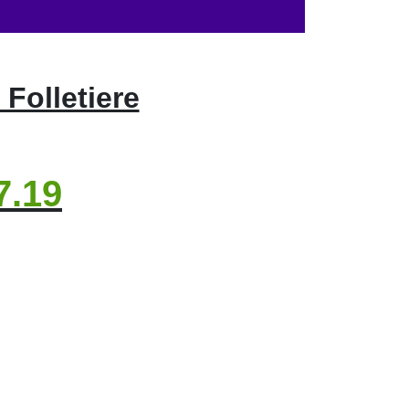
 Folletiere
7.19