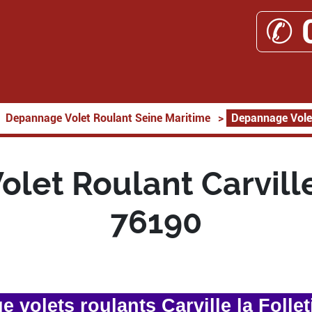
✆ 
Depannage Volet Roulant Seine Maritime
>
Depannage Volet 
let Roulant Carville 
76190
 volets roulants Carville la Follet