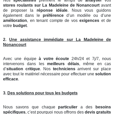
Nos
spécialistes
prennent le temps de
analyser
vos
stores roulants
sur La Madeleine de Nonancourt
avant
de proposer la
réponse idéale
. Nous vous guidons
également dans le
préférence
d’un modèle ou d’une
amélioration
, en tenant compte de vos
exigences
et de
votre
budget
.
2.
Une assistance immédiate sur La Madeleine de
Nonancourt
Avec une équipe
à votre écoute
24h/24 et 7j/7, nous
intervenons dans les
meilleurs délais
, même en cas
d’
situation critique
. Nos
techniciens
arrivent sur place
avec tout le matériel nécessaire pour effectuer une
solution
efficace
.
3.
Des solutions pour tous les budgets
Nous savons que chaque
particulier
a des
besoins
spécifiques
, c’est pourquoi nous offrons des
devis gratuits