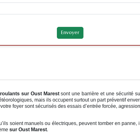
 roulants
sur Oust Marest
sont une barrière et une sécurité 
étéorologiques, mais ils occupent surtout un part préventif enve
otre foyer sont sécurisés des essais d’entrée forcée, agression 
qu’ils soient manuels ou électriques, peuvent tomber en panne, il
blème
sur Oust Marest
.