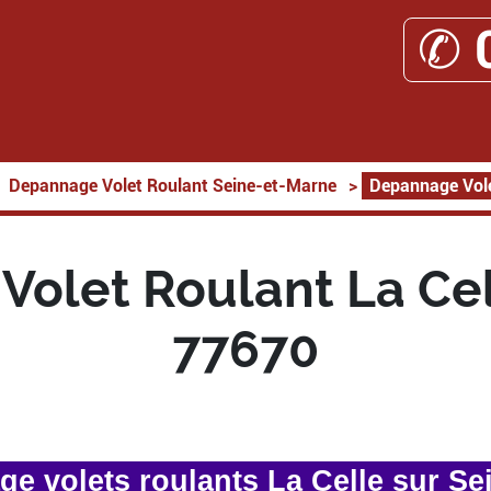
✆ 
Depannage Volet Roulant Seine-et-Marne
>
Depannage Vole
olet Roulant La Cel
77670
e volets roulants La Celle sur Se