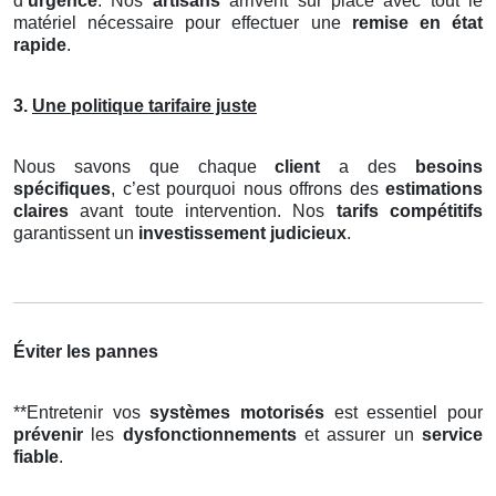
d’
urgence
. Nos
artisans
arrivent sur place avec tout le
matériel nécessaire pour effectuer une
remise en état
rapide
.
3.
Une politique tarifaire juste
Nous savons que chaque
client
a des
besoins
spécifiques
, c’est pourquoi nous offrons des
estimations
claires
avant toute intervention. Nos
tarifs compétitifs
garantissent un
investissement judicieux
.
Éviter les pannes
**Entretenir vos
systèmes motorisés
est essentiel pour
prévenir
les
dysfonctionnements
et assurer un
service
fiable
.