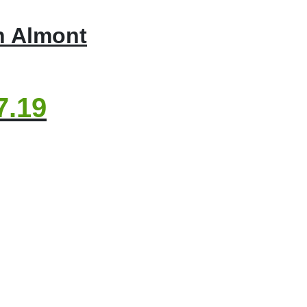
n Almont
7.19