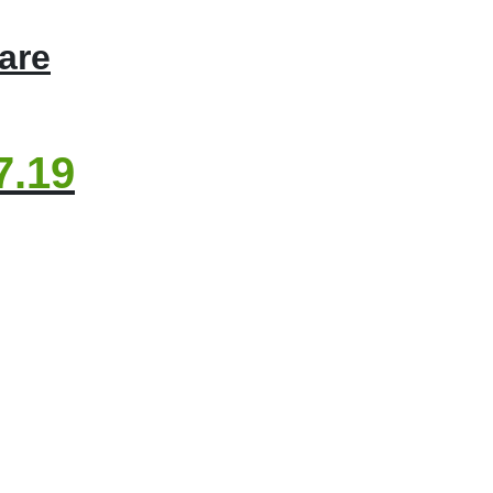
are
7.19