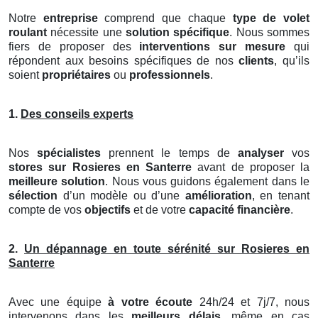
Notre
entreprise
comprend que chaque
type de volet
roulant
nécessite une
solution spécifique
. Nous sommes
fiers de proposer des
interventions sur mesure
qui
répondent aux besoins spécifiques de nos
clients
, qu’ils
soient
propriétaires
ou
professionnels
.
1.
Des conseils experts
Nos
spécialistes
prennent le temps de
analyser
vos
stores
sur Rosieres en Santerre
avant de proposer la
meilleure solution
. Nous vous guidons également dans le
sélection
d’un modèle ou d’une
amélioration
, en tenant
compte de vos
objectifs
et de votre
capacité financière
.
2.
Un dépannage en toute sérénité sur Rosieres en
Santerre
Avec une équipe
à votre écoute
24h/24 et 7j/7, nous
intervenons dans les
meilleurs délais
, même en cas