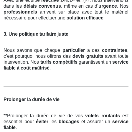
Avec une équipe
réactive
24h/24 et 7j/7, nous intervenons
dans les
délais convenus
, même en cas d’
urgence
. Nos
professionnels
arrivent sur place avec tout le matériel
nécessaire pour effectuer une
solution efficace
.
3.
Une politique tarifaire juste
Nous savons que chaque
particulier
a des
contraintes
,
c’est pourquoi nous offrons des
devis gratuits
avant toute
intervention. Nos
tarifs compétitifs
garantissent un
service
fiable à coût maîtrisé
.
Prolonger la durée de vie
**Prolonger la durée de vie de vos
volets roulants
est
essentiel pour
éviter
les
blocages
et assurer un
service
fiable
.