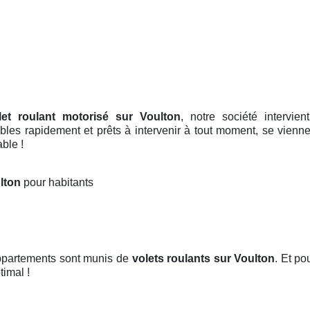
let roulant motorisé sur Voulton
, notre société intervi
les rapidement et prêts à intervenir à tout moment, se vienne
ble !
ulton
pour habitants
appartements sont munis de
volets roulants
sur Voulton
. Et po
timal !