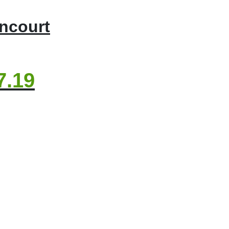
ncourt
7.19